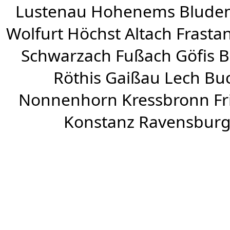
Lustenau
Hohenems
Blude
Wolfurt
Höchst
Altach
Frasta
Schwarzach
Fußach
Göfis 
Röthis
Gaißau
Lech Buc
Nonnenhorn Kressbronn Fr
Konstanz Ravensburg 