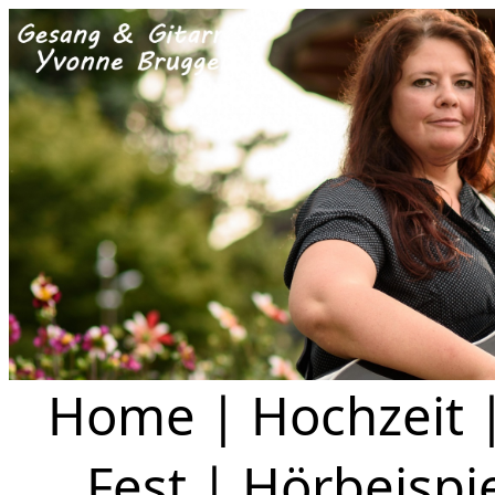
Home
|
Hochzeit
Fest
|
Hörbeispi