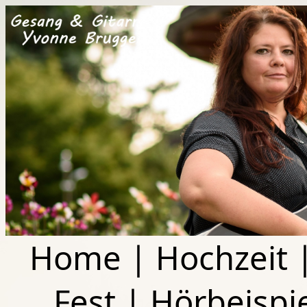
Home
|
Hochzeit
Fest
|
Hörbeispi