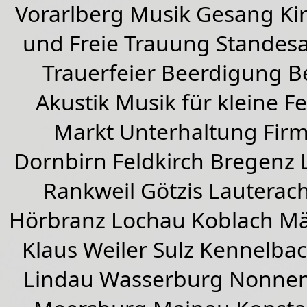
Vorarlberg Musik Gesang Kirc
und Freie Trauung Standes
Trauerfeier Beerdigung B
Akustik Musik für kleine Fe
Markt Unterhaltung Firme
Dornbirn
Feldkirch
Bregenz
Rankweil
Götzis
Lauterac
Hörbranz
Lochau
Koblach
Mä
Klaus Weiler
Sulz Kennelba
Lindau Wasserburg Nonnen