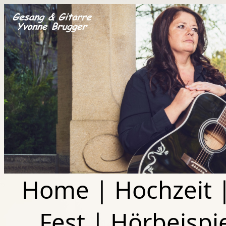
Home
|
Hochzeit
Fest
|
Hörbeispi