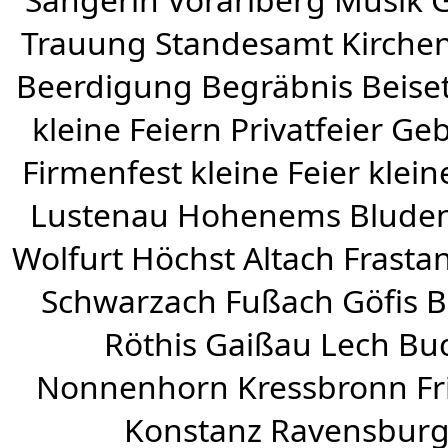
Trauung Standesamt Kirchen
Beerdigung Begräbnis Beiset
kleine Feiern Privatfeier G
Firmenfest kleine Feier klein
Lustenau
Hohenems
Blude
Wolfurt
Höchst
Altach
Frasta
Schwarzach
Fußach
Göfis 
Röthis
Gaißau
Lech Buc
Nonnenhorn Kressbronn Fr
Konstanz Ravensburg 