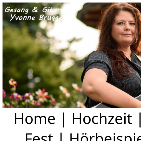
Home
|
Hochzeit
Fest
|
Hörbeispi