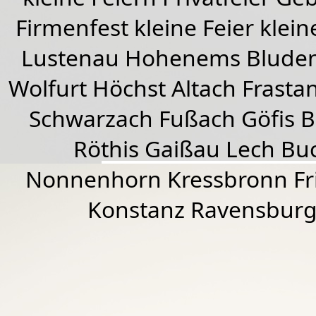
Firmenfest kleine Feier klein
Lustenau
Hohenems
Blude
Wolfurt
Höchst
Altach
Frasta
Schwarzach
Fußach
Göfis 
Röthis
Gaißau
Lech Buc
Nonnenhorn Kressbronn Fr
Konstanz Ravensburg 