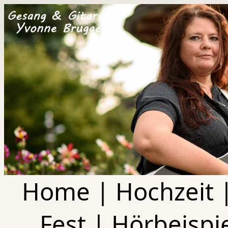
Home
|
Hochzeit
Fest
|
Hörbeispi