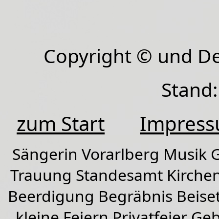
Copyright © und D
Stand:
zum Start
Impres
Sängerin Vorarlberg Musik G
Trauung Standesamt Kirchen
Beerdigung Begräbnis Beiset
kleine Feiern Privatfeier G