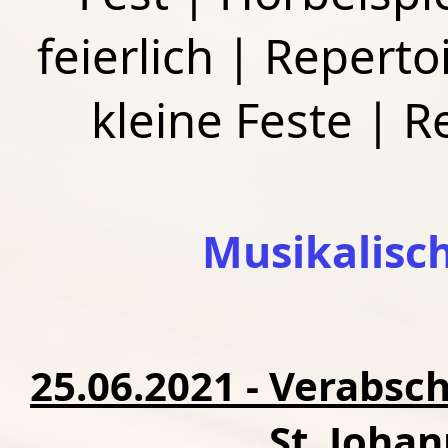
feierlich
|
Repertoi
kleine Feste
|
R
Musikalisc
25.06.2021 - Verabsc
St. Joha