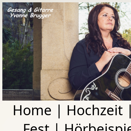
Home
|
Hochzeit
Fest
|
Hörbeispi