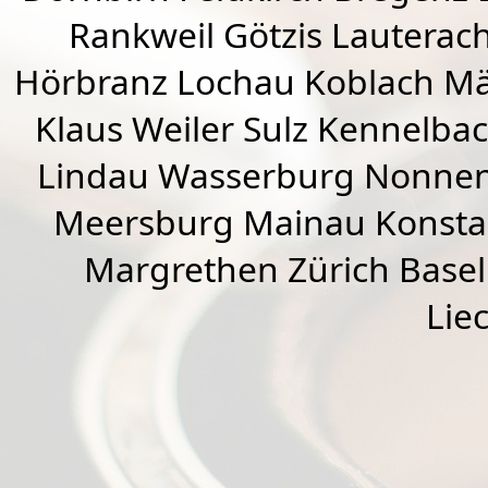
Rankweil
Götzis
Lauterac
Hörbranz
Lochau
Koblach
Mä
Klaus Weiler
Sulz Kennelba
Lindau Wasserburg Nonnen
Meersburg Mainau Konstan
Margrethen Zürich Basel
Lie