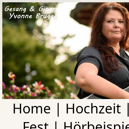
Home
|
Hochzeit
Fest
|
Hörbeispi