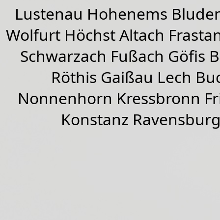
Lustenau
Hohenems
Blude
Wolfurt
Höchst
Altach
Frasta
Schwarzach
Fußach
Göfis 
Röthis
Gaißau
Lech Buc
Nonnenhorn Kressbronn Fr
Konstanz Ravensburg 