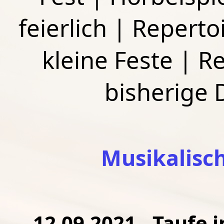
feierlich
|
Repertoi
kleine Feste
|
Re
bisherige
Musikalisc
12.09.2021 - Taufe 