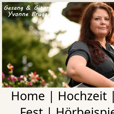
Home
|
Hochzeit
Fest
|
Hörbeispi