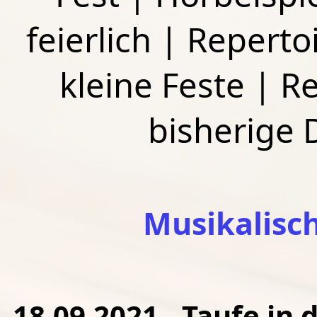
feierlich
|
Repertoi
kleine Feste
|
Re
bisherige
Musikalisc
18.09.2021 - Taufe in