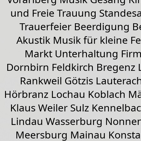
und Freie Trauung Standes
Trauerfeier Beerdigung B
Akustik Musik für kleine Fe
Markt Unterhaltung Firme
Dornbirn
Feldkirch
Bregenz
Rankweil
Götzis
Lauterac
Hörbranz
Lochau
Koblach
Mä
Klaus Weiler
Sulz Kennelba
Lindau Wasserburg Nonnen
Meersburg Mainau Konstan