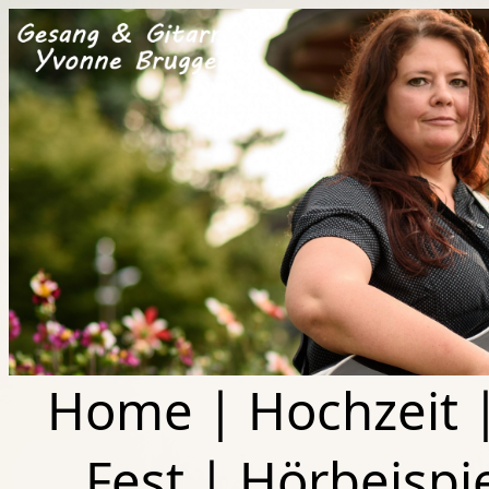
Home
|
Hochzeit
Fest
|
Hörbeispi