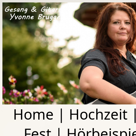
Home
|
Hochzeit
Fest
|
Hörbeispi