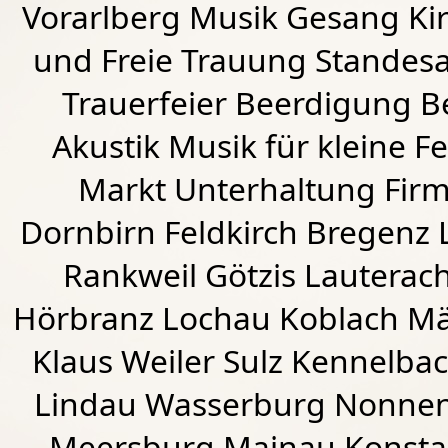
Vorarlberg Musik Gesang Kirc
und Freie Trauung Standes
Trauerfeier Beerdigung B
Akustik Musik für kleine Fe
Markt Unterhaltung Firme
Dornbirn
Feldkirch
Bregenz
Rankweil
Götzis
Lauterac
Hörbranz
Lochau
Koblach
Mä
Klaus Weiler
Sulz Kennelba
Lindau Wasserburg Nonnen
Meersburg Mainau Konstan