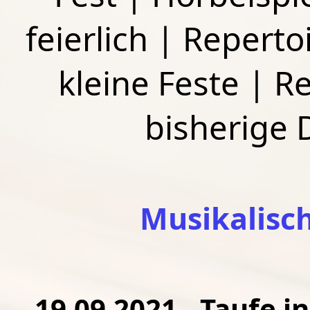
feierlich
|
Repertoi
kleine Feste
|
Re
bisherige
Musikalisc
19.09.2021 - Taufe i