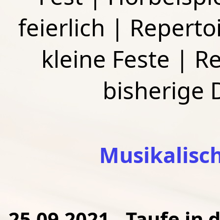
feierlich
|
Repertoi
kleine Feste
|
Re
bisherige
Musikalisc
25.09.2021 - Taufe in d