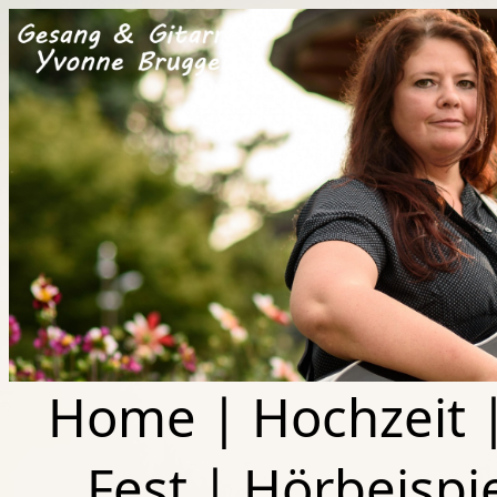
Home
|
Hochzeit
Fest
|
Hörbeispi