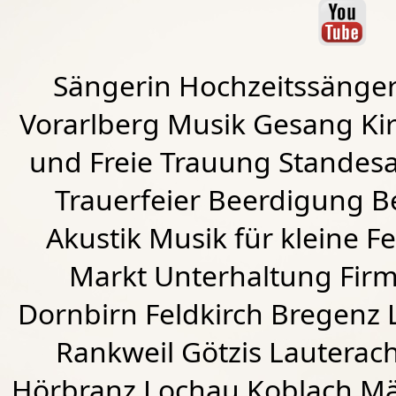
Sängerin Hochzeitssänger
Vorarlberg Musik Gesang Kirc
und Freie Trauung Standes
Trauerfeier Beerdigung B
Akustik Musik für kleine Fe
Markt Unterhaltung Firme
Dornbirn
Feldkirch
Bregenz
Rankweil
Götzis
Lauterac
Hörbranz
Lochau
Koblach
Mä