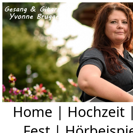
Home
|
Hochzeit
Fest
|
Hörbeispi