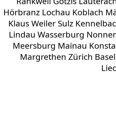
Rankweil
Götzis
Lauterac
Hörbranz
Lochau
Koblach
Mä
Klaus Weiler
Sulz Kennelba
Lindau Wasserburg Nonnen
Meersburg Mainau Konstan
Margrethen Zürich Basel
Lie