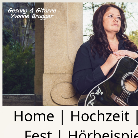
Home
|
Hochzeit
Fest
|
Hörbeispi