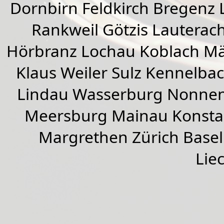
Dornbirn
Feldkirch
Bregenz
Rankweil
Götzis
Lauterac
Hörbranz
Lochau
Koblach
Mä
Klaus Weiler
Sulz Kennelba
Lindau Wasserburg Nonnen
Meersburg Mainau Konstan
Margrethen Zürich Basel
Lie