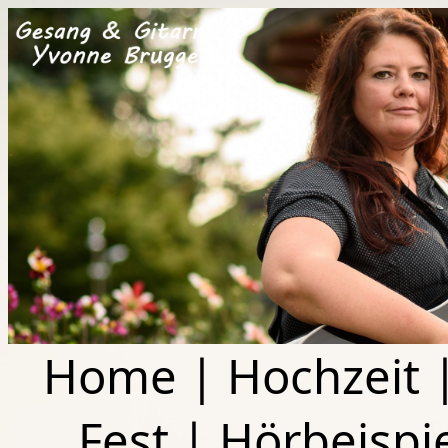
Home
|
Hochzeit
Fest
|
Hörbeispi