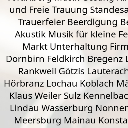
und Freie Trauung Standes
Trauerfeier Beerdigung B
Akustik Musik für kleine Fe
Markt Unterhaltung Firme
Dornbirn
Feldkirch
Bregenz
Rankweil
Götzis
Lauterac
Hörbranz
Lochau
Koblach
Mä
Klaus Weiler
Sulz Kennelba
Lindau Wasserburg Nonnen
Meersburg Mainau Konstan