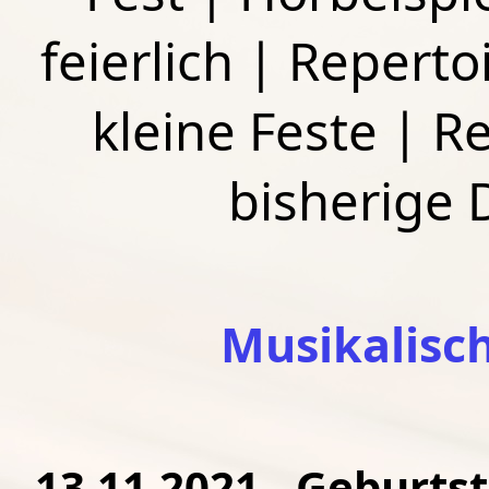
feierlich
|
Repertoi
kleine Feste
|
Re
bisherige
Musikalisc
13.11.2021 - Geburtst