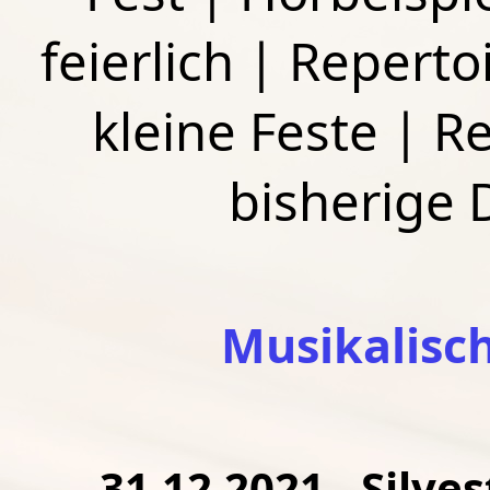
feierlich
|
Repertoi
kleine Feste
|
Re
bisherige
Musikalisc
31.12.2021 - Silve