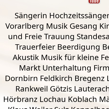
Sängerin Hochzeitssänger
Vorarlberg Musik Gesang Kirc
und Freie Trauung Standes
Trauerfeier Beerdigung B
Akustik Musik für kleine Fe
Markt Unterhaltung Firme
Dornbirn
Feldkirch
Bregenz
Rankweil
Götzis
Lauterac
Hörbranz
Lochau
Koblach
Mä