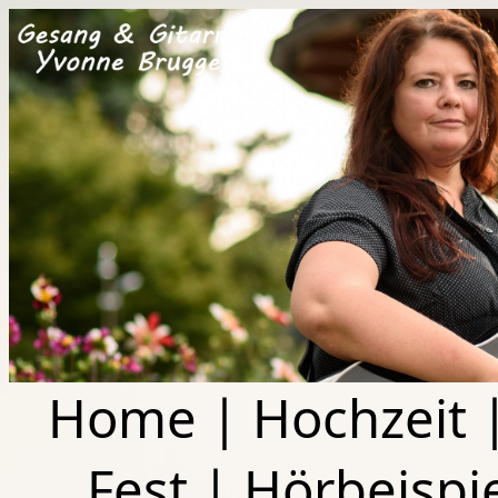
Home
|
Hochzeit
Fest
|
Hörbeispi