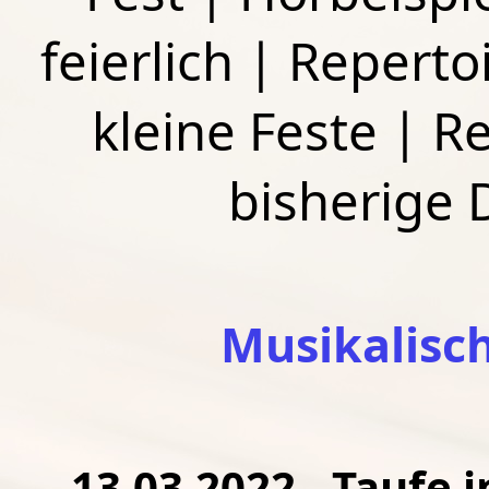
feierlich
|
Repertoi
kleine Feste
|
Re
bisherige
Musikalisc
13.03.2022 - Taufe i