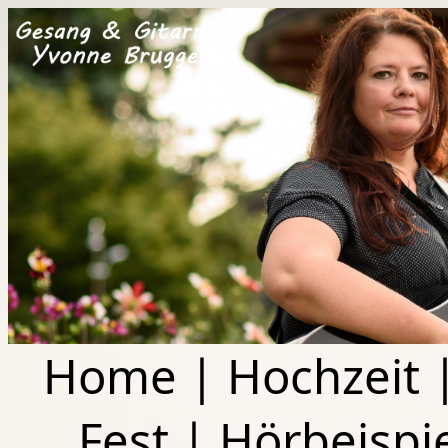
Home
|
Hochzeit
Fest
|
Hörbeispi