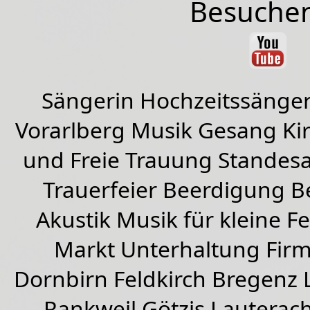
Besuchen
Sängerin Hochzeitssänger
Vorarlberg Musik Gesang Kirc
und Freie Trauung Standes
Trauerfeier Beerdigung B
Akustik Musik für kleine Fe
Markt Unterhaltung Firme
Dornbirn
Feldkirch
Bregenz
Rankweil
Götzis
Lauterac