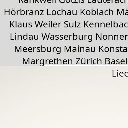
Hörbranz
Lochau
Koblach
Mä
Klaus Weiler
Sulz Kennelba
Lindau Wasserburg Nonnen
Meersburg Mainau Konstan
Margrethen Zürich Basel
Lie