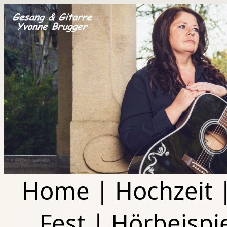
Home
|
Hochzeit
Fest
|
Hörbeispi