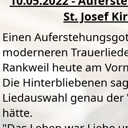
10.05.2022 - Auferst
St. Josef K
Einen Auferstehungsgott
moderneren Trauerliede
Rankweil heute am Vorm
Die Hinterbliebenen sag
Liedauswahl genau der
hätte.
"Das Leben war Liebe u