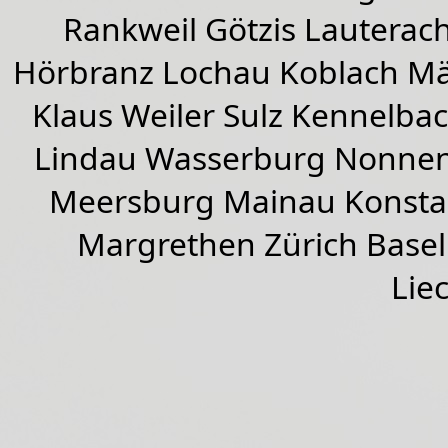
Rankweil
Götzis
Lauterac
Hörbranz
Lochau
Koblach
Mä
Klaus Weiler
Sulz Kennelba
Lindau Wasserburg Nonnen
Meersburg Mainau Konstan
Margrethen Zürich Basel
Lie