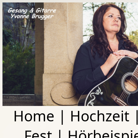
Home
|
Hochzeit
Fest
|
Hörbeispi