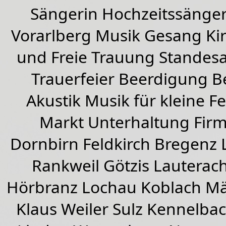
Sängerin Hochzeitssänger
Vorarlberg Musik Gesang Kirc
und Freie Trauung Standes
Trauerfeier Beerdigung B
Akustik Musik für kleine Fe
Markt Unterhaltung Firme
Dornbirn
Feldkirch
Bregenz
Rankweil
Götzis
Lauterac
Hörbranz
Lochau
Koblach
Mä
Klaus Weiler
Sulz Kennelba