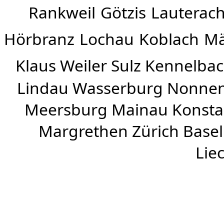
Rankweil
Götzis
Lauterac
Hörbranz
Lochau
Koblach
Mä
Klaus Weiler
Sulz Kennelba
Lindau Wasserburg Nonnen
Meersburg Mainau Konstan
Margrethen Zürich Basel
Lie