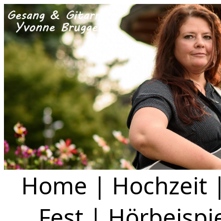
Home
|
Hochzeit
Fest
|
Hörbeispi