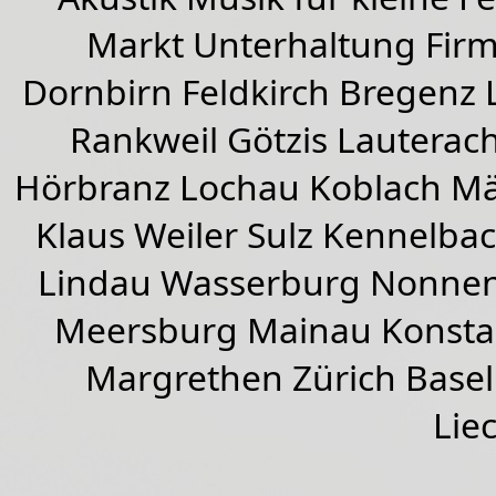
Markt Unterhaltung Firme
Dornbirn
Feldkirch
Bregenz
Rankweil
Götzis
Lauterac
Hörbranz
Lochau
Koblach
Mä
Klaus Weiler
Sulz Kennelba
Lindau Wasserburg Nonnen
Meersburg Mainau Konstan
Margrethen Zürich Basel
Lie