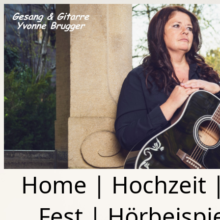
Home
|
Hochzeit
Fest
|
Hörbeispi