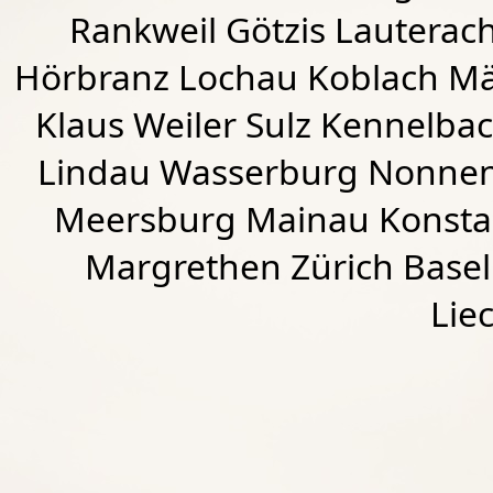
Rankweil
Götzis
Lauterac
Hörbranz
Lochau
Koblach
Mä
Klaus Weiler
Sulz Kennelba
Lindau Wasserburg Nonnen
Meersburg Mainau Konstan
Margrethen Zürich Basel
Lie