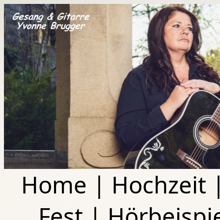
Home
|
Hochzeit
Fest
|
Hörbeispi