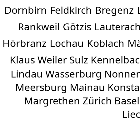
Dornbirn
Feldkirch
Bregenz
Rankweil
Götzis
Lauterac
Hörbranz
Lochau
Koblach
Mä
Klaus Weiler
Sulz Kennelba
Lindau Wasserburg Nonnen
Meersburg Mainau Konstan
Margrethen Zürich Basel
Lie