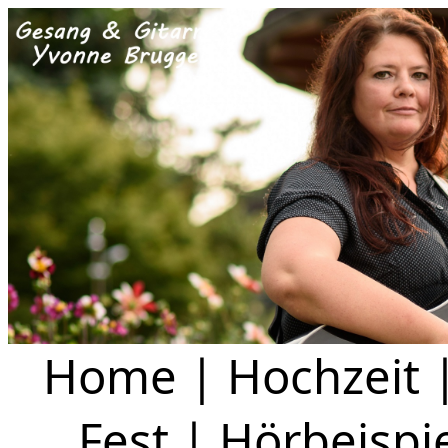
Home
|
Hochzeit
Fest
|
Hörbeispi