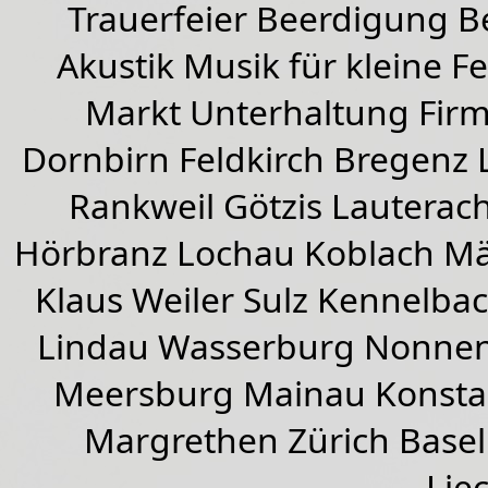
Trauerfeier Beerdigung B
Akustik Musik für kleine Fe
Markt Unterhaltung Firme
Dornbirn
Feldkirch
Bregenz
Rankweil
Götzis
Lauterac
Hörbranz
Lochau
Koblach
Mä
Klaus Weiler
Sulz Kennelba
Lindau Wasserburg Nonnen
Meersburg Mainau Konstan
Margrethen Zürich Basel
Lie