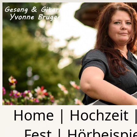
Home
|
Hochzeit
Fest
|
Hörbeispi