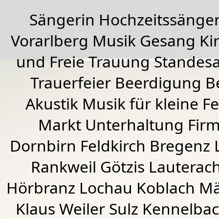
Sängerin Hochzeitssänger
Vorarlberg Musik Gesang Kirc
und Freie Trauung Standes
Trauerfeier Beerdigung B
Akustik Musik für kleine Fe
Markt Unterhaltung Firme
Dornbirn
Feldkirch
Bregenz
Rankweil
Götzis
Lauterac
Hörbranz
Lochau
Koblach
Mä
Klaus Weiler
Sulz Kennelba