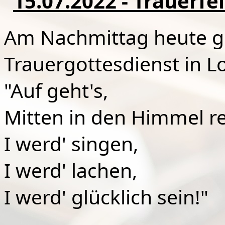
15.07.2022 - Trauerfe
Am Nachmittag heute ge
Trauergottesdienst in L
"Auf geht's,
Mitten in den Himmel re
I werd' singen,
I werd' lachen,
I werd' glücklich sein!"