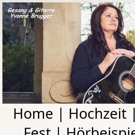
Home
|
Hochzeit
Fest
|
Hörbeispi