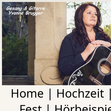
Home
|
Hochzeit
Fest
|
Hörbeispi