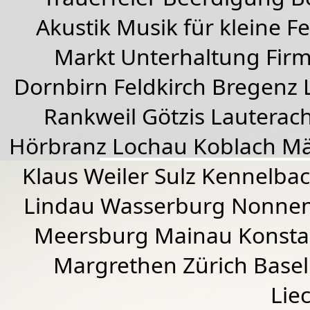
Akustik Musik für kleine Fe
Markt Unterhaltung Firme
Dornbirn
Feldkirch
Bregenz
Rankweil
Götzis
Lauterac
Hörbranz
Lochau
Koblach
Mä
Klaus Weiler
Sulz Kennelba
Lindau Wasserburg Nonnen
Meersburg Mainau Konstan
Margrethen Zürich Basel
Lie