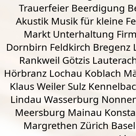
Trauerfeier Beerdigung B
Akustik Musik für kleine Fe
Markt Unterhaltung Firme
Dornbirn
Feldkirch
Bregenz
Rankweil
Götzis
Lauterac
Hörbranz
Lochau
Koblach
Mä
Klaus Weiler
Sulz Kennelba
Lindau Wasserburg Nonnen
Meersburg Mainau Konstan
Margrethen Zürich Basel