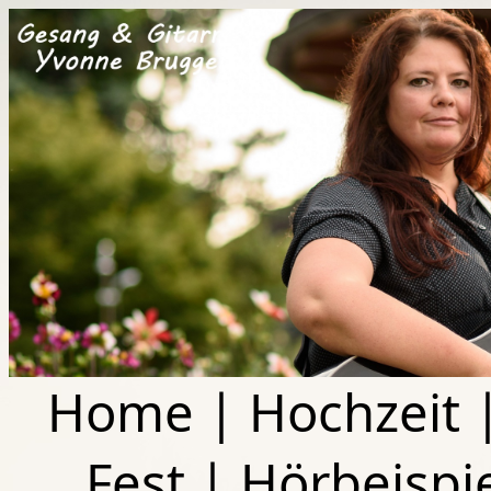
Home
|
Hochzeit
Fest
|
Hörbeispi