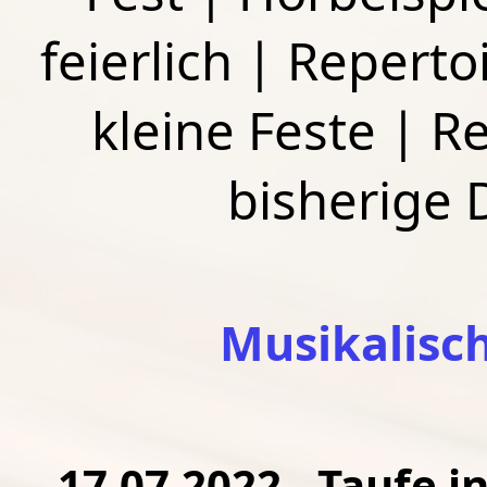
feierlich
|
Repertoi
kleine Feste
|
Re
bisherige
Musikalisc
17.07.2022 - Taufe i