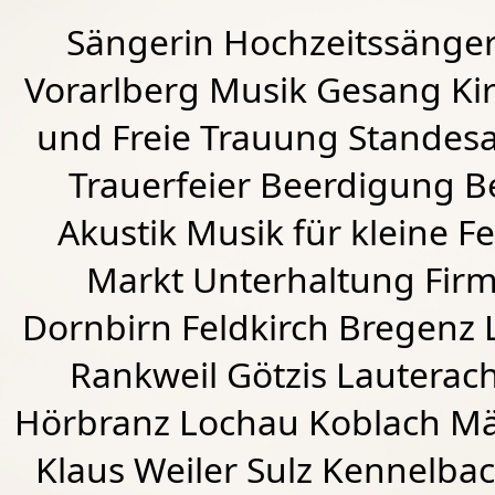
Sängerin Hochzeitssänger
Vorarlberg Musik Gesang Kirc
und Freie Trauung Standes
Trauerfeier Beerdigung B
Akustik Musik für kleine Fe
Markt Unterhaltung Firme
Dornbirn
Feldkirch
Bregenz
Rankweil
Götzis
Lauterac
Hörbranz
Lochau
Koblach
Mä
Klaus Weiler
Sulz Kennelba