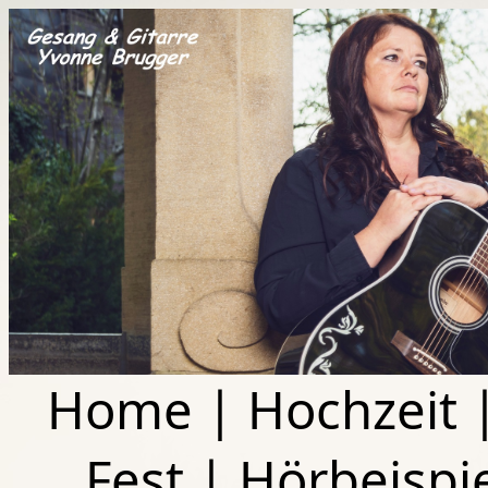
Home
|
Hochzeit
Fest
|
Hörbeispi