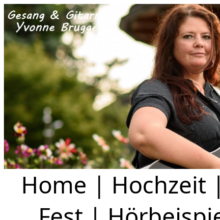
Home
|
Hochzeit
Fest
|
Hörbeispi