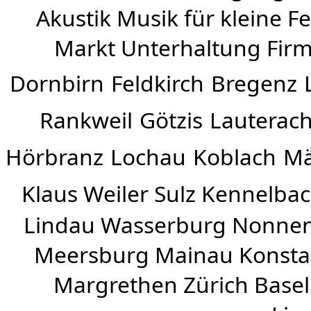
Akustik Musik für kleine Fe
Markt Unterhaltung Firme
Dornbirn
Feldkirch
Bregenz
Rankweil
Götzis
Lauterac
Hörbranz
Lochau
Koblach
Mä
Klaus Weiler
Sulz Kennelba
Lindau Wasserburg Nonnen
Meersburg Mainau Konstan
Margrethen Zürich Basel