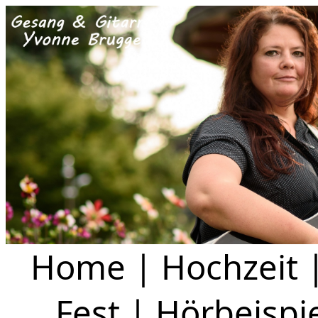
Home
|
Hochzeit
Fest
|
Hörbeispi