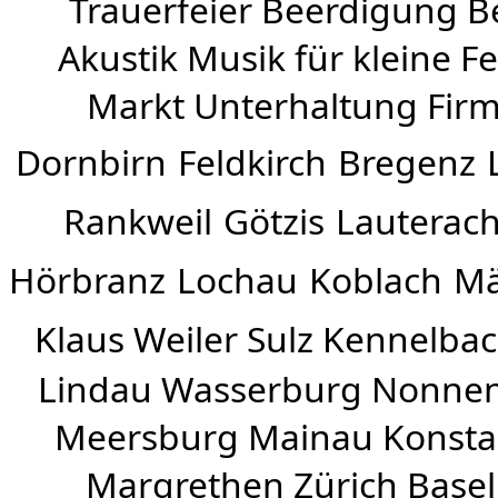
Trauerfeier Beerdigung B
Akustik Musik für kleine Fe
Markt Unterhaltung Firme
Dornbirn
Feldkirch
Bregenz
Rankweil
Götzis
Lauterac
Hörbranz
Lochau
Koblach
Mä
Klaus Weiler
Sulz Kennelba
Lindau Wasserburg Nonnen
Meersburg Mainau Konstan
Margrethen Zürich Basel