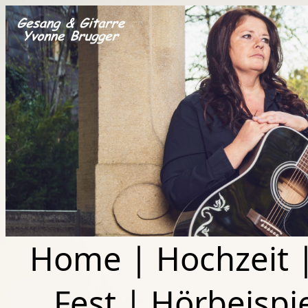
Home
|
Hochzeit
Fest
|
Hörbeispi