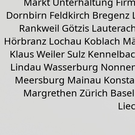
Markt Unterhaltung Firme
Dornbirn
Feldkirch
Bregenz
Rankweil
Götzis
Lauterac
Hörbranz
Lochau
Koblach
Mä
Klaus Weiler
Sulz Kennelba
Lindau Wasserburg Nonnen
Meersburg Mainau Konstan
Margrethen Zürich Basel
Lie