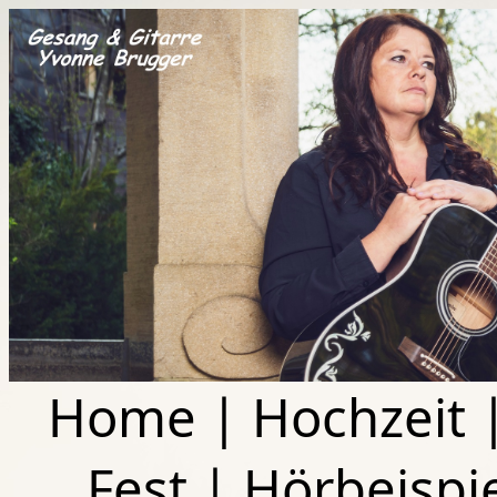
Home
|
Hochzeit
Fest
|
Hörbeispi