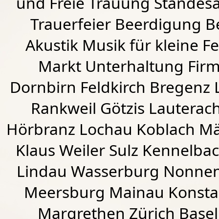
und Freie Trauung Standes
Trauerfeier Beerdigung B
Akustik Musik für kleine Fe
Markt Unterhaltung Firme
Dornbirn
Feldkirch
Bregenz
Rankweil
Götzis
Lauterac
Hörbranz
Lochau
Koblach
Mä
Klaus Weiler
Sulz Kennelba
Lindau Wasserburg Nonnen
Meersburg Mainau Konstan
Margrethen Zürich Basel