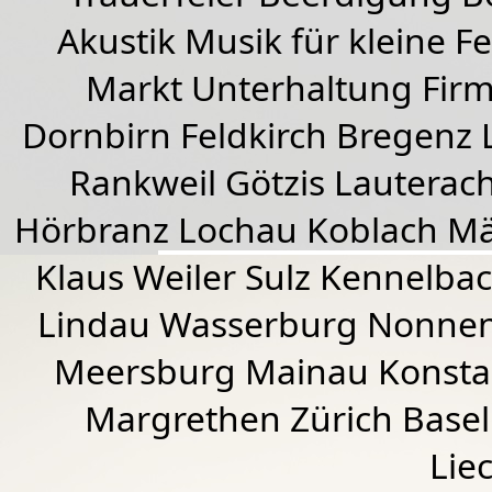
Akustik Musik für kleine Fe
Markt Unterhaltung Firme
Dornbirn
Feldkirch
Bregenz
Rankweil
Götzis
Lauterac
Hörbranz
Lochau
Koblach
Mä
Klaus Weiler
Sulz Kennelba
Lindau Wasserburg Nonnen
Meersburg Mainau Konstan
Margrethen Zürich Basel
Lie