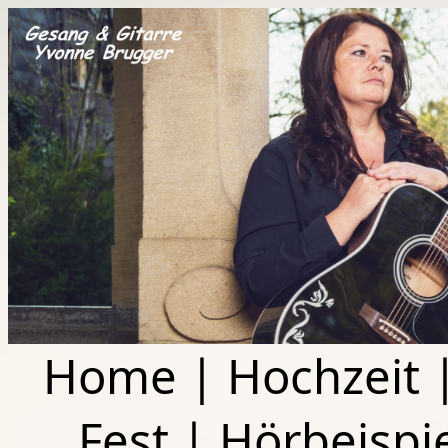
Home
|
Hochzeit
Fest
|
Hörbeispi