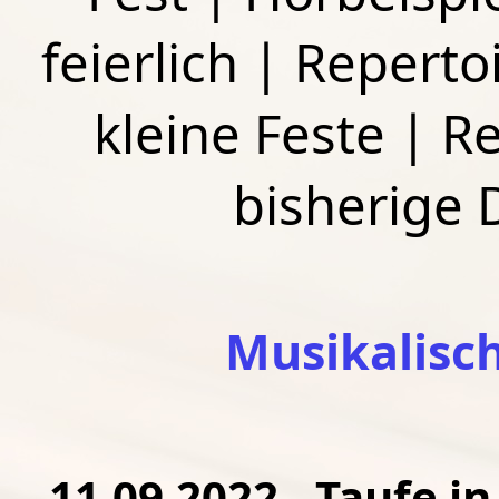
feierlich
|
Repertoi
kleine Feste
|
Re
bisherige
Musikalisc
11.09.2022 - Taufe in