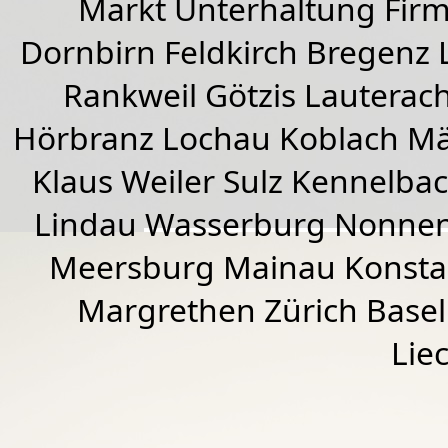
Markt Unterhaltung Firme
Dornbirn
Feldkirch
Bregenz
Rankweil
Götzis
Lauterac
Hörbranz
Lochau
Koblach
Mä
Klaus Weiler
Sulz Kennelba
Lindau Wasserburg Nonnen
Meersburg Mainau Konstan
Margrethen Zürich Basel
Lie