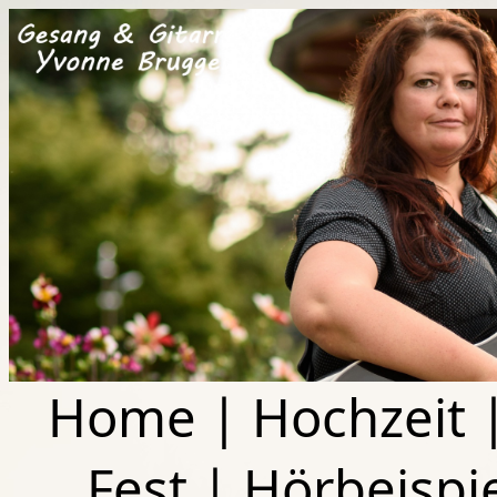
Home
|
Hochzeit
Fest
|
Hörbeispi