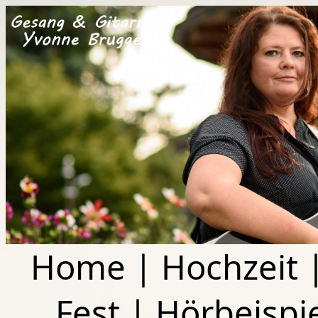
Home
|
Hochzeit
Fest
|
Hörbeispi