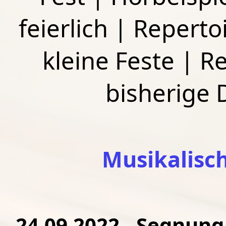
feierlich
|
Repertoi
kleine Feste
|
Re
bisherige
Musikalisc
24.09.2022 - Segnung 