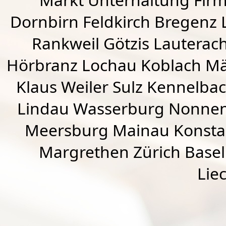
Dornbirn
Feldkirch
Bregenz
Rankweil
Götzis
Lauterac
Hörbranz
Lochau
Koblach
Mä
Klaus Weiler
Sulz Kennelba
Lindau Wasserburg Nonnen
Meersburg Mainau Konstan
Margrethen Zürich Basel
Lie