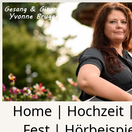
Home
|
Hochzeit
Fest
|
Hörbeispi