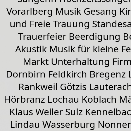
Vorarlberg Musik Gesang Kirc
und Freie Trauung Standes
Trauerfeier Beerdigung B
Akustik Musik für kleine Fe
Markt Unterhaltung Firme
Dornbirn
Feldkirch
Bregenz
Rankweil
Götzis
Lauterac
Hörbranz
Lochau
Koblach
Mä
Klaus Weiler
Sulz Kennelba
Lindau Wasserburg Nonnen