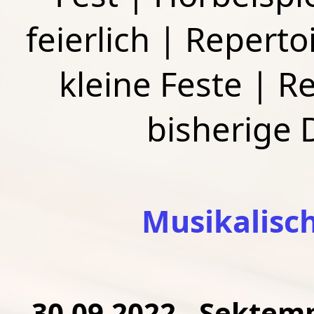
feierlich
|
Repertoi
kleine Feste
|
Re
bisherige
Musikalisc
30.09.2022 - Sektem