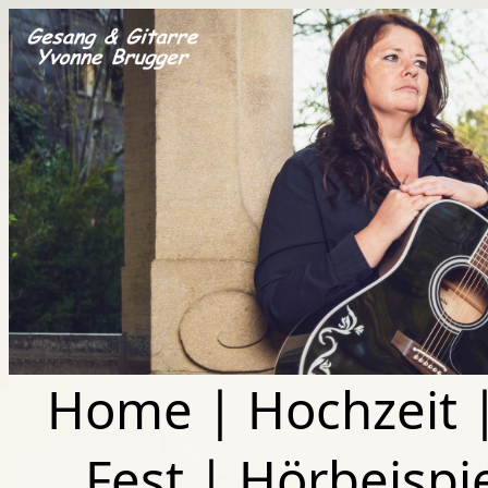
Home
|
Hochzeit
Fest
|
Hörbeispi