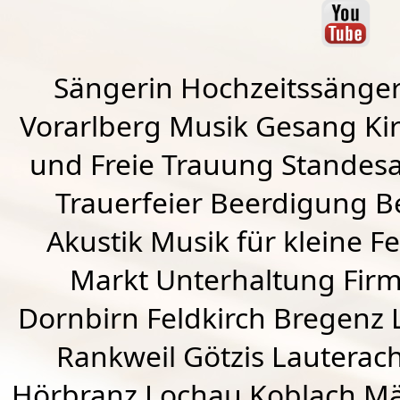
Sängerin Hochzeitssänger
Vorarlberg Musik Gesang Kirc
und Freie Trauung Standes
Trauerfeier Beerdigung B
Akustik Musik für kleine Fe
Markt Unterhaltung Firme
Dornbirn
Feldkirch
Bregenz
Rankweil
Götzis
Lauterac
Hörbranz
Lochau
Koblach
Mä