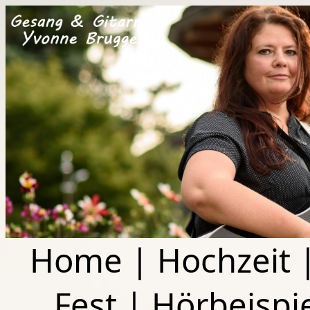
Home
|
Hochzeit
Fest
|
Hörbeispi