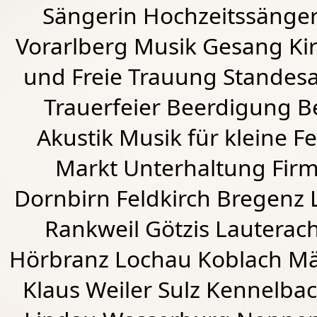
Sängerin Hochzeitssänger
Vorarlberg Musik Gesang Kirc
und Freie Trauung Standes
Trauerfeier Beerdigung B
Akustik Musik für kleine Fe
Markt Unterhaltung Firme
Dornbirn
Feldkirch
Bregenz
Rankweil
Götzis
Lauterac
Hörbranz
Lochau
Koblach
Mä
Klaus Weiler
Sulz Kennelba