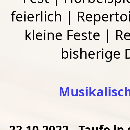
feierlich
|
Repertoi
kleine Feste
|
Re
bisherige
Musikalisc
22.10.2022 - Taufe in