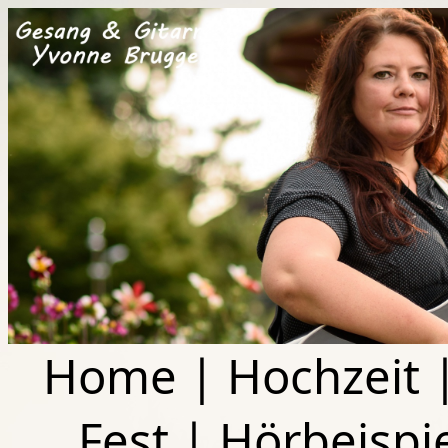
Home
|
Hochzeit
Fest
|
Hörbeispi