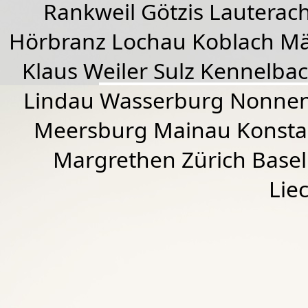
Rankweil
Götzis
Lauterac
Hörbranz
Lochau
Koblach
Mä
Klaus Weiler
Sulz Kennelba
Lindau Wasserburg Nonnen
Meersburg Mainau Konstan
Margrethen Zürich Basel
Lie