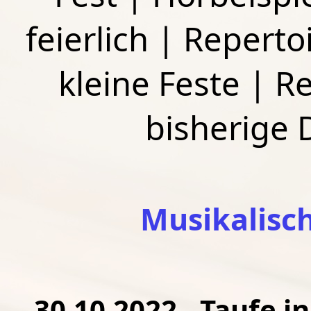
feierlich
|
Repertoi
kleine Feste
|
Re
bisherige
Musikalisc
30.10.2022 - Taufe i