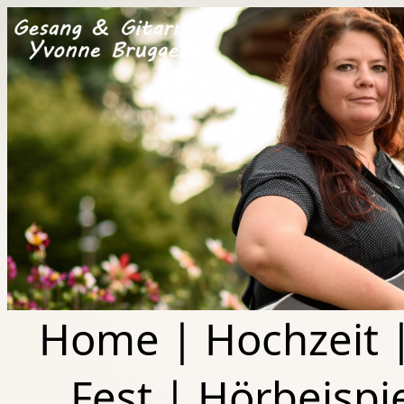
Home
|
Hochzeit
Fest
|
Hörbeispi