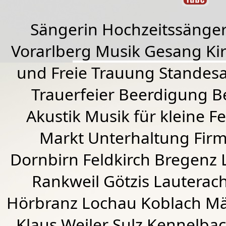
Sängerin Hochzeitssänger
Vorarlberg Musik Gesang Kirc
und Freie Trauung Standes
Trauerfeier Beerdigung B
Akustik Musik für kleine Fe
Markt Unterhaltung Firme
Dornbirn
Feldkirch
Bregenz
Rankweil
Götzis
Lauterac
Hörbranz
Lochau
Koblach
Mä
Klaus Weiler
Sulz Kennelba