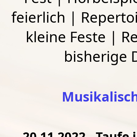
feierlich
|
Repertoi
kleine Feste
|
Re
bisherige
Musikalisc
20.11.2022 - Taufe 