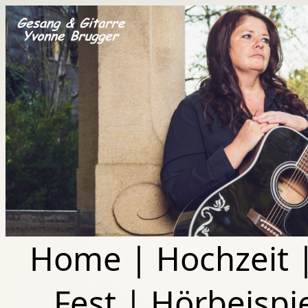
Home
|
Hochzeit
Fest
|
Hörbeispi