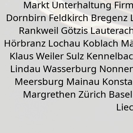
Markt Unterhaltung Firme
Dornbirn
Feldkirch
Bregenz
Rankweil
Götzis
Lauterac
Hörbranz
Lochau
Koblach
Mä
Klaus Weiler
Sulz Kennelba
Lindau Wasserburg Nonnen
Meersburg Mainau Konstan
Margrethen Zürich Basel
Lie