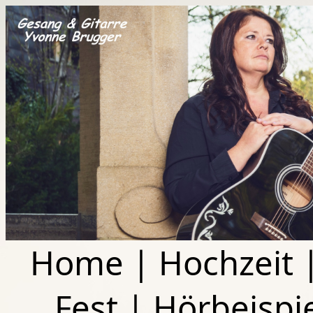
Home
|
Hochzeit
Fest
|
Hörbeispi