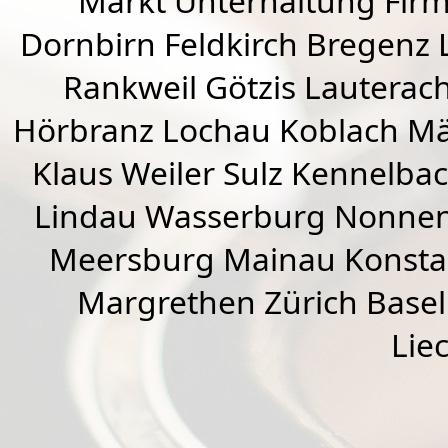
Markt Unterhaltung Firme
Dornbirn
Feldkirch
Bregenz
Rankweil
Götzis
Lauterac
Hörbranz
Lochau
Koblach
Mä
Klaus Weiler
Sulz Kennelba
Lindau Wasserburg Nonnen
Meersburg Mainau Konstan
Margrethen Zürich Basel
Lie