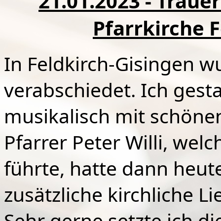
21.01.2023 - Traue
Pfarrkirche 
In Feldkirch-Gisingen w
verabschiedet. Ich gesta
musikalisch mit schönen
Pfarrer Peter Willi, welc
führte, hatte dann heu
zusätzliche kirchliche L
Sehr gerne setzte ich di