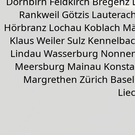
Dornbirn
Feldkirch
Bregenz
Rankweil
Götzis
Lauterac
Hörbranz
Lochau
Koblach
Mä
Klaus Weiler
Sulz Kennelba
Lindau Wasserburg Nonnen
Meersburg Mainau Konstan
Margrethen Zürich Basel
Lie