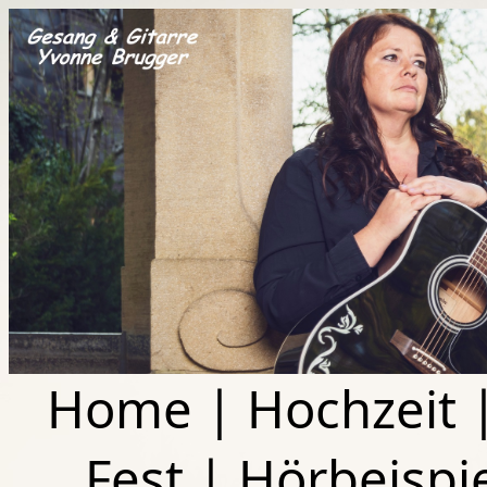
Home
|
Hochzeit
Fest
|
Hörbeispi