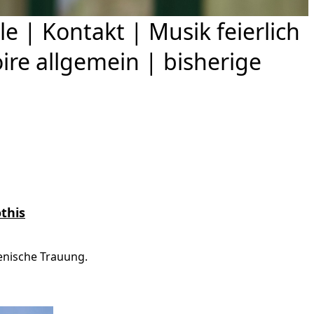
le
|
Kontakt
|
Musik feierlich
ire allgemein
|
bisherige
öthis
menische Trauung.