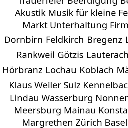
Trauerfeier Beerdigung B
Akustik Musik für kleine Fe
Markt Unterhaltung Firme
Dornbirn
Feldkirch
Bregenz
Rankweil
Götzis
Lauterac
Hörbranz
Lochau
Koblach
Mä
Klaus Weiler
Sulz Kennelba
Lindau Wasserburg Nonnen
Meersburg Mainau Konstan
Margrethen Zürich Basel