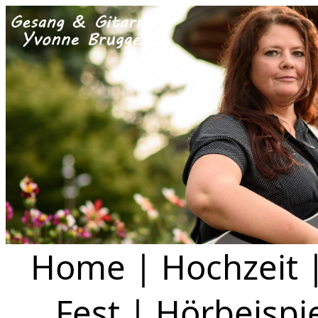
Home
|
Hochzeit
Fest
|
Hörbeispi