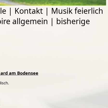
le
|
Kontakt
|
Musik feierlich
ire allgemein
|
bisherige
n Hard am Bodensee
isch.