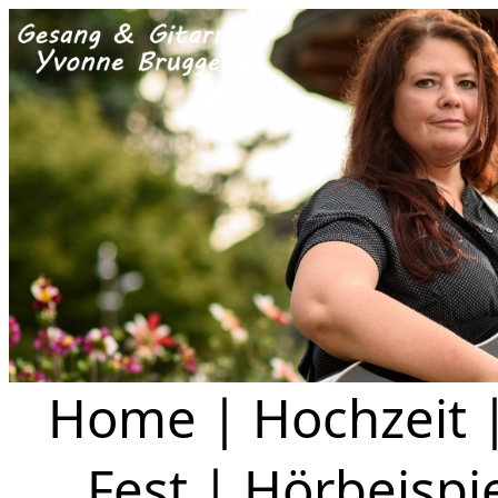
Home
|
Hochzeit
Fest
|
Hörbeispi