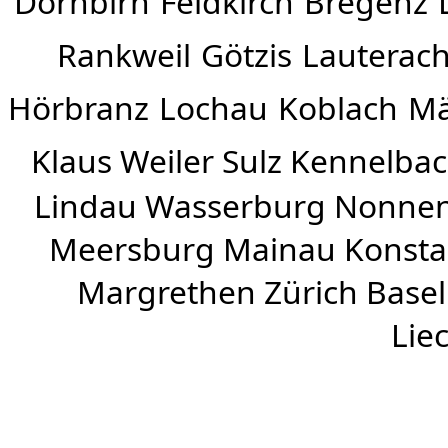
Dornbirn
Feldkirch
Bregenz
Rankweil
Götzis
Lauterac
Hörbranz
Lochau
Koblach
Mä
Klaus Weiler
Sulz Kennelba
Lindau Wasserburg Nonnen
Meersburg Mainau Konstan
Margrethen Zürich Basel
Lie