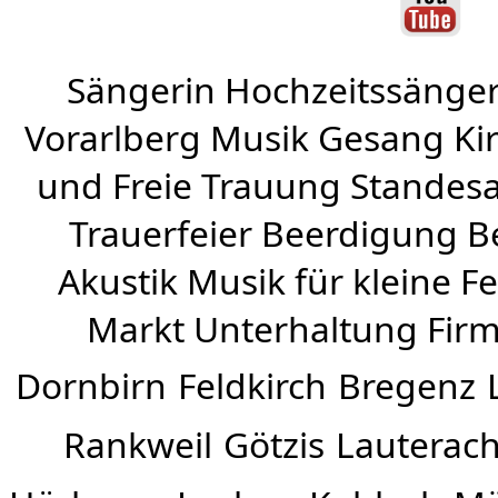
Sängerin Hochzeitssänger
Vorarlberg Musik Gesang Kirc
und Freie Trauung Standes
Trauerfeier Beerdigung B
Akustik Musik für kleine Fe
Markt Unterhaltung Firme
Dornbirn
Feldkirch
Bregenz
Rankweil
Götzis
Lauterac