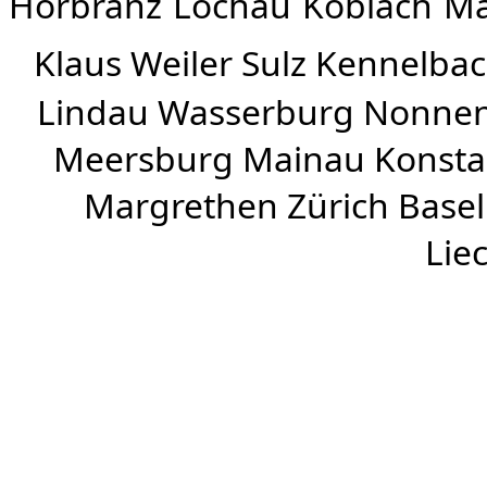
Hörbranz
Lochau
Koblach
Mä
Klaus Weiler
Sulz Kennelba
Lindau Wasserburg Nonnen
Meersburg Mainau Konstan
Margrethen Zürich Basel
Lie