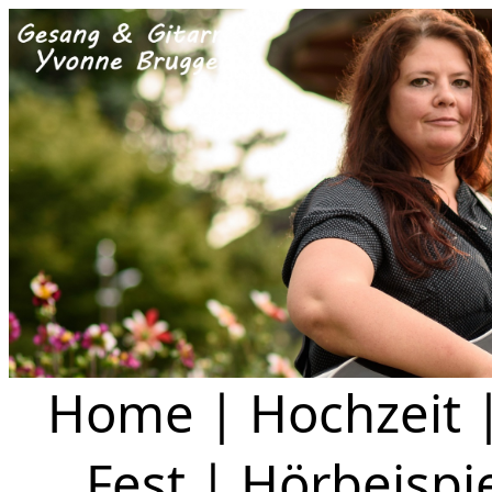
Home
|
Hochzeit
Fest
|
Hörbeispi