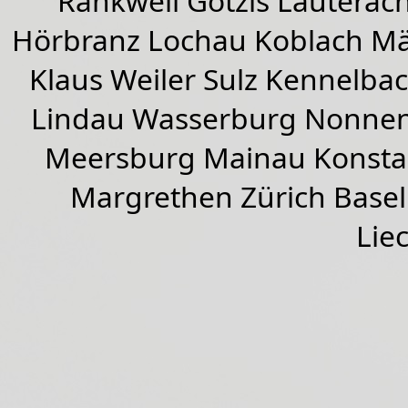
Rankweil
Götzis
Lauterac
Hörbranz
Lochau
Koblach
Mä
Klaus Weiler
Sulz Kennelba
Lindau Wasserburg Nonnen
Meersburg Mainau Konstan
Margrethen Zürich Basel
Lie