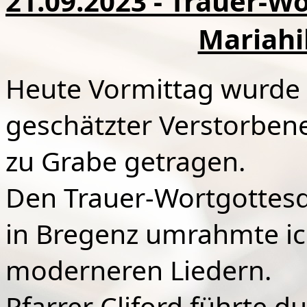
21.09.2023 - Trauer-Wo
Mariahi
Heute Vormittag wurde 
geschätzter Verstorben
zu Grabe getragen.
Den Trauer-Wortgottesdi
in Bregenz umrahmte ich
moderneren Liedern.
Pfarrer Cliford führte d