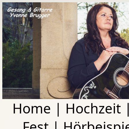
Home
|
Hochzeit
Fest
|
Hörbeispi