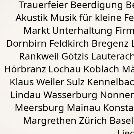
Trauerfeier Beerdigung B
Akustik Musik für kleine Fe
Markt Unterhaltung Firme
Dornbirn
Feldkirch
Bregenz
Rankweil
Götzis
Lauterac
Hörbranz
Lochau
Koblach
Mä
Klaus Weiler
Sulz Kennelba
Lindau Wasserburg Nonnen
Meersburg Mainau Konstan
Margrethen Zürich Basel
Lie