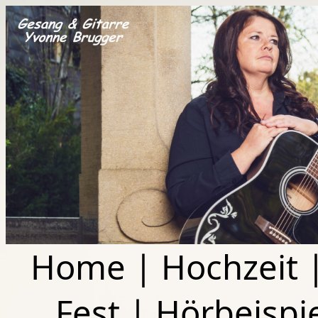
Home
|
Hochzeit
Fest
|
Hörbeispi