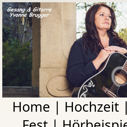
Home
|
Hochzeit
Fest
|
Hörbeispi