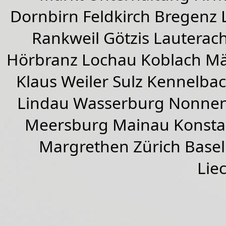
Dornbirn
Feldkirch
Bregenz
Rankweil
Götzis
Lauterac
Hörbranz
Lochau
Koblach
Mä
Klaus Weiler
Sulz Kennelba
Lindau Wasserburg Nonnen
Meersburg Mainau Konstan
Margrethen Zürich Basel
Lie